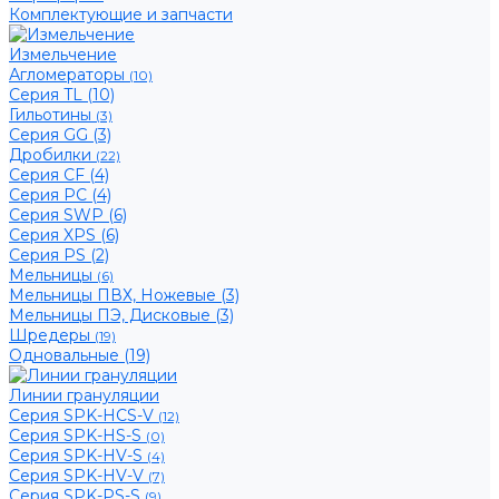
Комплектующие и запчасти
Измельчение
Агломераторы
(10)
Серия TL (10)
Гильотины
(3)
Серия GG (3)
Дробилки
(22)
Серия CF (4)
Серия PC (4)
Серия SWP (6)
Серия XPS (6)
Серия PS (2)
Мельницы
(6)
Мельницы ПВХ, Ножевые (3)
Мельницы ПЭ, Дисковые (3)
Шредеры
(19)
Одновальные (19)
Линии грануляции
Серия SPK-HCS-V
(12)
Серия SPK-HS-S
(0)
Серия SPK-HV-S
(4)
Серия SPK-HV-V
(7)
Серия SPK-PS-S
(9)