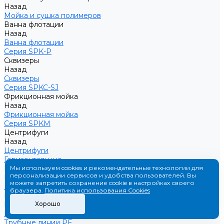
Назад
Мойка и сушка полимеров
Ванна флотации
Назад
Ванна флотации
Серия SPK-P
Сквизеры
Назад
Сквизеры
Серия SPKC-SJ
Фрикционная мойка
Назад
Фрикционная мойка
Серия SPKM
Центрифуги
Назад
Центрифуги
Горизонтальные
Производственные линии
Мы используем cookies и рекомендательные технологии для
персонализации сервисов и удобства пользователей. Вы
Назад
можете запретить сохранение cookie в настройках своего
Производственные линии
браузера.
Политика использования Cookies
Производство труб
Назад
Хорошо
Производство труб
Трубные линии PE