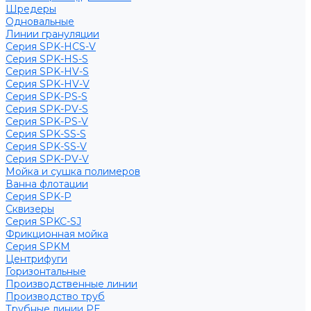
Шредеры
Одновальные
Линии грануляции
Серия SPK-HCS-V
Серия SPK-HS-S
Серия SPK-HV-S
Серия SPK-HV-V
Серия SPK-PS-S
Серия SPK-PV-S
Серия SPK-PS-V
Серия SPK-SS-S
Серия SPK-SS-V
Серия SPK-PV-V
Мойка и сушка полимеров
Ванна флотации
Серия SPK-P
Сквизеры
Серия SPKC-SJ
Фрикционная мойка
Серия SPKM
Центрифуги
Горизонтальные
Производственные линии
Производство труб
Трубные линии PE