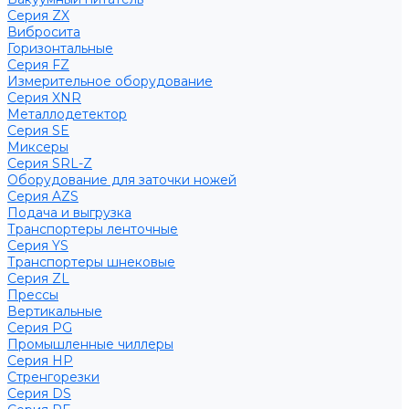
Серия ZX
Вибросита
Горизонтальные
Серия FZ
Измерительное оборудование
Серия XNR
Металлодетектор
Серия SE
Миксеры
Серия SRL-Z
Оборудование для заточки ножей
Серия AZS
Подача и выгрузка
Транспортеры ленточные
Серия YS
Транспортеры шнековые
Серия ZL
Прессы
Вертикальные
Серия PG
Промышленные чиллеры
Серия HP
Стренгорезки
Серия DS