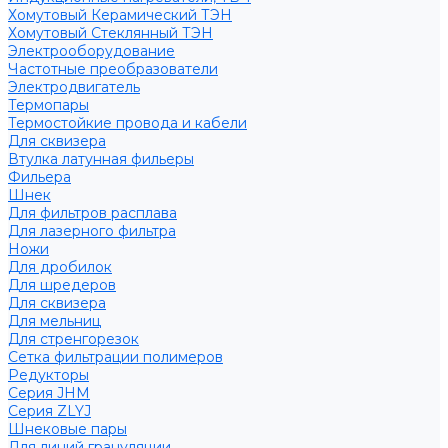
Хомутовый Керамический ТЭН
Хомутовый Стеклянный ТЭН
Электрооборудование
Частотные преобразователи
Электродвигатель
Термопары
Термостойкие провода и кабели
Для сквизера
Втулка латунная фильеры
Фильера
Шнек
Для фильтров расплава
Для лазерного фильтра
Ножи
Для дробилок
Для шредеров
Для сквизера
Для мельниц
Для стренгорезок
Сетка фильтрации полимеров
Редукторы
Серия JHM
Серия ZLYJ
Шнековые пары
Для линий грануляции