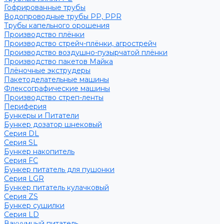
Гофрированные трубы
Водопроводные трубы PP, PPR
Трубы капельного орошения
Производство плёнки
Производство стрейч-плёнки, агрострейч
Производство воздушно-пузырчатой плёнки
Производство пакетов Майка
Плёночные экструдеры
Пакетоделательные машины
Флексографические машины
Производство стреп-ленты
Периферия
Бункеры и Питатели
Бункер дозатор шнековый
Серия DL
Серия SL
Бункер накопитель
Серия FC
Бункер питатель для пушонки
Серия LGR
Бункер питатель кулачковый
Серия ZS
Бункер сушилки
Серия LD
Вакуумный питатель