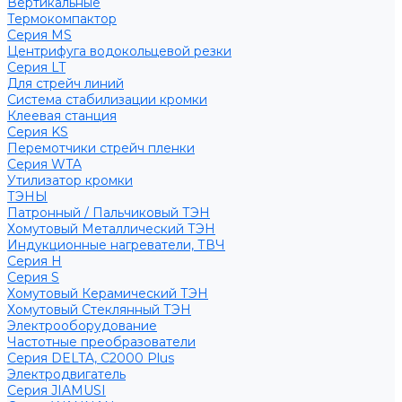
Вертикальные
Термокомпактор
Серия MS
Центрифуга водокольцевой резки
Серия LT
Для стрейч линий
Система стабилизации кромки
Клеевая станция
Серия KS
Перемотчики стрейч пленки
Серия WTA
Утилизатор кромки
ТЭНЫ
Патронный / Пальчиковый ТЭН
Хомутовый Металлический ТЭН
Индукционные нагреватели, ТВЧ
Серия H
Серия S
Хомутовый Керамический ТЭН
Хомутовый Стеклянный ТЭН
Электрооборудование
Частотные преобразователи
Серия DELTA, С2000 Plus
Электродвигатель
Серия JIAMUSI