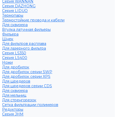
Серия WANNAN
Серия DAZHONG
Серия LIDUO
Термопары
Термостойкие провода и кабели
Для сквизера
Втулка латунная фильеры
Фильера
Шнек
Для фильтров расплава
Для лазерного фильтра
Серия LS350
Серия LS400
Ножи
Для дробилок
Для дробилок серии SWP
Для дробилок серии XPS
Для шредеров
Для шредеров серии CDS
Для сквизера
Для мельниц
Для стренгорезок
Сетка фильтрации полимеров
Редукторы
Серия JHM