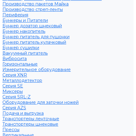
Производство пакетов Майка
Производство стреп-ленты
Периферия
Бункеры и Питатели
Бункер дозатор шнековый
Бункер накопитель
Бункер питатель для пушонки
Бункер питатель кулачковый
Бункер сушилки
Вакуумный питатель
Вибросита
Горизонтальные
Измерительное оборудование
Серия XNR
Металлодетектор
Серия SE
Миксеры
Серия SRL-Z
Оборудование для заточки ножей
Серия AZS
Подача и выгрузка
Транспортеры ленточные
Транспортеры шнековые
Прессы
Вертикальные