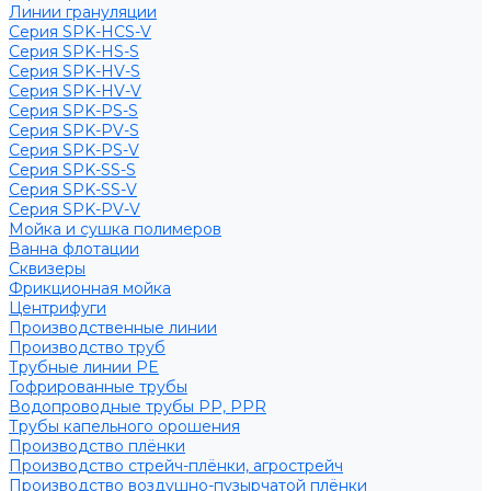
Линии грануляции
Серия SPK-HCS-V
Серия SPK-HS-S
Серия SPK-HV-S
Серия SPK-HV-V
Серия SPK-PS-S
Серия SPK-PV-S
Серия SPK-PS-V
Серия SPK-SS-S
Серия SPK-SS-V
Серия SPK-PV-V
Мойка и сушка полимеров
Ванна флотации
Сквизеры
Фрикционная мойка
Центрифуги
Производственные линии
Производство труб
Трубные линии PE
Гофрированные трубы
Водопроводные трубы PP, PPR
Трубы капельного орошения
Производство плёнки
Производство стрейч-плёнки, агрострейч
Производство воздушно-пузырчатой плёнки