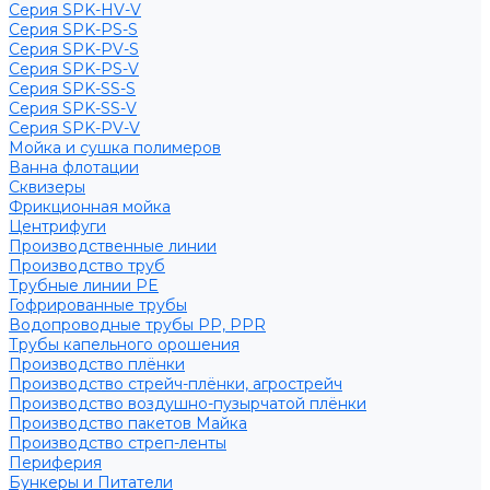
Серия SPK-HV-V
Серия SPK-PS-S
Серия SPK-PV-S
Серия SPK-PS-V
Серия SPK-SS-S
Серия SPK-SS-V
Серия SPK-PV-V
Мойка и сушка полимеров
Ванна флотации
Сквизеры
Фрикционная мойка
Центрифуги
Производственные линии
Производство труб
Трубные линии PE
Гофрированные трубы
Водопроводные трубы PP, PPR
Трубы капельного орошения
Производство плёнки
Производство стрейч-плёнки, агрострейч
Производство воздушно-пузырчатой плёнки
Производство пакетов Майка
Производство стреп-ленты
Периферия
Бункеры и Питатели