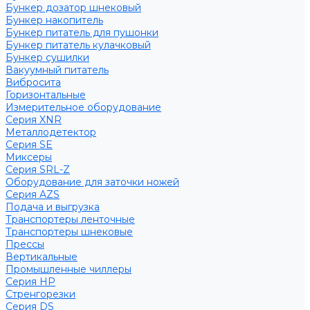
Бункер дозатор шнековый
Бункер накопитель
Бункер питатель для пушонки
Бункер питатель кулачковый
Бункер сушилки
Вакуумный питатель
Вибросита
Горизонтальные
Измерительное оборудование
Серия XNR
Металлодетектор
Серия SE
Миксеры
Серия SRL-Z
Оборудование для заточки ножей
Серия AZS
Подача и выгрузка
Транспортеры ленточные
Транспортеры шнековые
Прессы
Вертикальные
Промышленные чиллеры
Серия HP
Стренгорезки
Серия DS