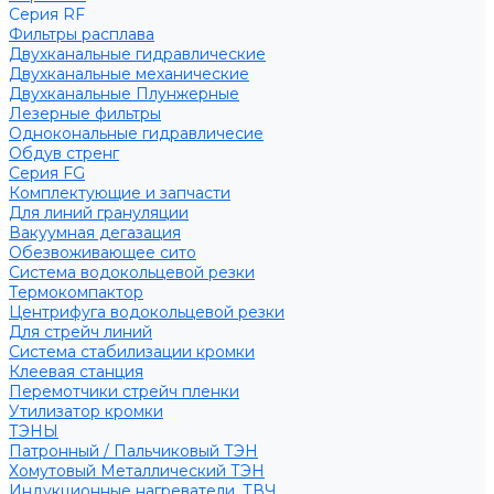
Серия RF
Фильтры расплава
Двухканальные гидравлические
Двухканальные механические
Двухканальные Плунжерные
Лезерные фильтры
Однокональные гидравличесие
Обдув стренг
Серия FG
Комплектующие и запчасти
Для линий грануляции
Вакуумная дегазация
Обезвоживающее сито
Система водокольцевой резки
Термокомпактор
Центрифуга водокольцевой резки
Для стрейч линий
Система стабилизации кромки
Клеевая станция
Перемотчики стрейч пленки
Утилизатор кромки
ТЭНЫ
Патронный / Пальчиковый ТЭН
Хомутовый Металлический ТЭН
Индукционные нагреватели, ТВЧ