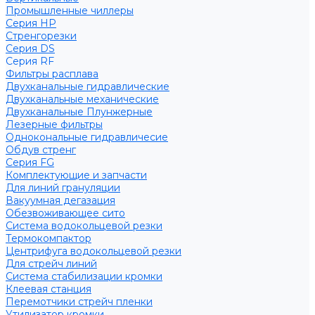
Промышленные чиллеры
Серия HP
Стренгорезки
Серия DS
Серия RF
Фильтры расплава
Двухканальные гидравлические
Двухканальные механические
Двухканальные Плунжерные
Лезерные фильтры
Однокональные гидравличесие
Обдув стренг
Серия FG
Комплектующие и запчасти
Для линий грануляции
Вакуумная дегазация
Обезвоживающее сито
Система водокольцевой резки
Термокомпактор
Центрифуга водокольцевой резки
Для стрейч линий
Система стабилизации кромки
Клеевая станция
Перемотчики стрейч пленки
Утилизатор кромки