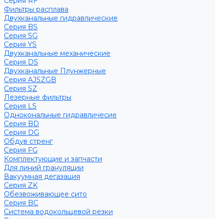
Серия RF
Фильтры расплава
Двухканальные гидравлические
Серия BS
Серия SG
Серия YS
Двухканальные механические
Серия DS
Двухканальные Плунжерные
Серия AJSZGB
Серия SZ
Лезерные фильтры
Серия LS
Однокональные гидравличесие
Серия BD
Серия DG
Обдув стренг
Серия FG
Комплектующие и запчасти
Для линий грануляции
Вакуумная дегазация
Серия ZK
Обезвоживающее сито
Серия BC
Система водокольцевой резки