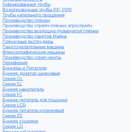
Гофрированные трубы
Водопроводные трубы PP, PPR
Трубы капельного орошения
Производство плёнки
Производство стрейч-плёнки, агрострейч
Производство воздушно-пузырчатой плёнки
Производство пакетов Майка
Плёночные экструдеры
Пакетоделательные машины
Флексографические машины
Производство стреп-ленты
Периферия
Бункеры и Питатели
Бункер дозатор шнековый
Серия DL
Серия SL
Бункер накопитель
Серия FC
Бункер питатель для пушонки
Серия LGR
Бункер питатель кулачковый
Серия ZS
Бункер сушилки
Серия LD
Вакуумный питатель