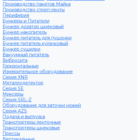
Производство пакетов Майка
Производство стреп-ленты
Периферия
Бункеры и Питатели
Бункер дозатор шнековый
Бункер накопитель
Бункер питатель для пушонки
Бункер питатель кулачковый
Бункер сушилки
Вакуумный питатель
Вибросита
Горизонтальные
Измерительное оборудование
Серия XNR
Металлодетектор
Серия SE
Миксеры
Серия SRL-Z
Оборудование для заточки ножей
Серия AZS
Подача и выгрузка
Транспортеры ленточные
Транспортеры шнековые
Прессы
Вертикальные