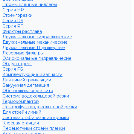
Промышленные чиллеры
Серия HP
Стренгорезки
Серия DS
Серия RF
Фильтры расплава
Двухканальные гидравлические
Двухканальные механические
Двухканальные Плунжерные
Лезерные фильтры
Однокональные гидравличесие
Обдув стренг
Серия FG
Комплектующие и запчасти
Для линий грануляции
Вакуумная дегазация
Обезвоживающее сито
Система водокольцевой резки
Термокомпактор
Центрифуга водокольцевой резки
Для стрейч линий
Система стабилизации кромки
Клеевая станция
Перемотчики стрейч пленки
Утилизатор кромки