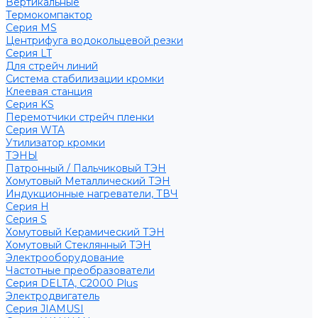
Вертикальные
Термокомпактор
Серия MS
Центрифуга водокольцевой резки
Серия LT
Для стрейч линий
Система стабилизации кромки
Клеевая станция
Серия KS
Перемотчики стрейч пленки
Серия WTA
Утилизатор кромки
ТЭНЫ
Патронный / Пальчиковый ТЭН
Хомутовый Металлический ТЭН
Индукционные нагреватели, ТВЧ
Серия H
Серия S
Хомутовый Керамический ТЭН
Хомутовый Стеклянный ТЭН
Электрооборудование
Частотные преобразователи
Серия DELTA, С2000 Plus
Электродвигатель
Серия JIAMUSI