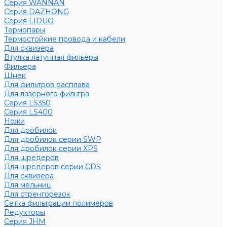
Серия WANNAN
Серия DAZHONG
Серия LIDUO
Термопары
Термостойкие провода и кабели
Для сквизера
Втулка латунная фильеры
Фильера
Шнек
Для фильтров расплава
Для лазерного фильтра
Серия LS350
Серия LS400
Ножи
Для дробилок
Для дробилок серии SWP
Для дробилок серии XPS
Для шредеров
Для шредеров серии CDS
Для сквизера
Для мельниц
Для стренгорезок
Сетка фильтрации полимеров
Редукторы
Серия JHM