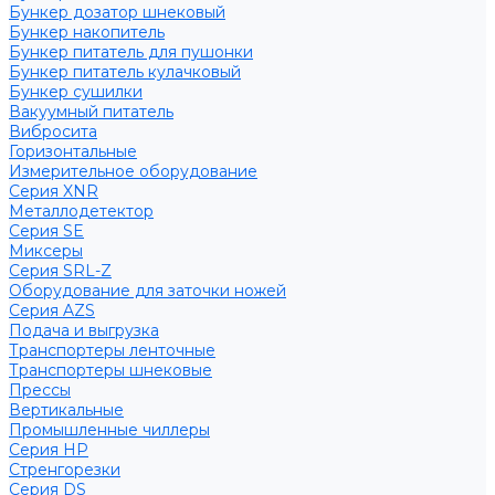
Бункер дозатор шнековый
Бункер накопитель
Бункер питатель для пушонки
Бункер питатель кулачковый
Бункер сушилки
Вакуумный питатель
Вибросита
Горизонтальные
Измерительное оборудование
Серия XNR
Металлодетектор
Серия SE
Миксеры
Серия SRL-Z
Оборудование для заточки ножей
Серия AZS
Подача и выгрузка
Транспортеры ленточные
Транспортеры шнековые
Прессы
Вертикальные
Промышленные чиллеры
Серия HP
Стренгорезки
Серия DS