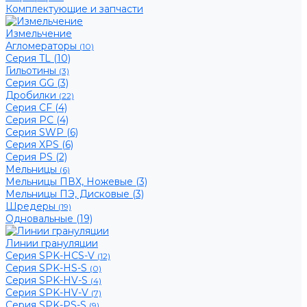
Комплектующие и запчасти
Измельчение
Агломераторы
(10)
Серия TL (10)
Гильотины
(3)
Серия GG (3)
Дробилки
(22)
Серия CF (4)
Серия PC (4)
Серия SWP (6)
Серия XPS (6)
Серия PS (2)
Мельницы
(6)
Мельницы ПВХ, Ножевые (3)
Мельницы ПЭ, Дисковые (3)
Шредеры
(19)
Одновальные (19)
Линии грануляции
Серия SPK-HCS-V
(12)
Серия SPK-HS-S
(0)
Серия SPK-HV-S
(4)
Серия SPK-HV-V
(7)
Серия SPK-PS-S
(9)