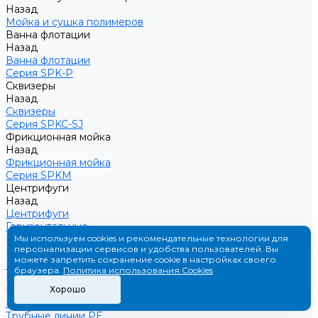
Назад
Мойка и сушка полимеров
Ванна флотации
Назад
Ванна флотации
Серия SPK-P
Сквизеры
Назад
Сквизеры
Серия SPKC-SJ
Фрикционная мойка
Назад
Фрикционная мойка
Серия SPKM
Центрифуги
Назад
Центрифуги
Горизонтальные
Производственные линии
Мы используем cookies и рекомендательные технологии для
персонализации сервисов и удобства пользователей. Вы
Назад
можете запретить сохранение cookie в настройках своего
Производственные линии
браузера.
Политика использования Cookies
Производство труб
Назад
Хорошо
Производство труб
Трубные линии PE