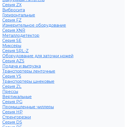
Серия ZX
Вибросита
Горизонтальные
Серия FZ
Измерительное оборудование
Серия XNR
Металлодетектор
Серия SE
Миксеры
Серия SRL-Z
Оборудование для заточки ножей
Серия AZS
Подача и выгрузка
Транспортеры ленточные
Серия YS
Транспортеры шнековые
Серия ZL
Прессы
Вертикальные
Серия PG
Промышленные чиллеры
Серия HP
Стренгорезки
Серия DS