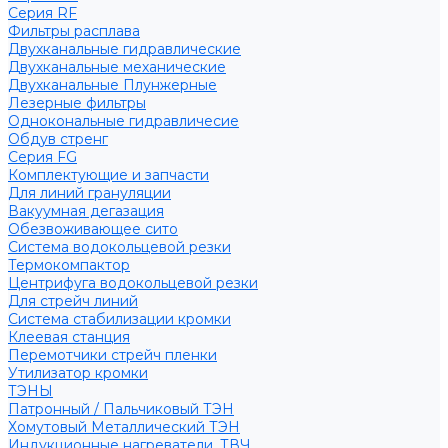
Серия RF
Фильтры расплава
Двухканальные гидравлические
Двухканальные механические
Двухканальные Плунжерные
Лезерные фильтры
Однокональные гидравличесие
Обдув стренг
Серия FG
Комплектующие и запчасти
Для линий грануляции
Вакуумная дегазация
Обезвоживающее сито
Система водокольцевой резки
Термокомпактор
Центрифуга водокольцевой резки
Для стрейч линий
Система стабилизации кромки
Клеевая станция
Перемотчики стрейч пленки
Утилизатор кромки
ТЭНЫ
Патронный / Пальчиковый ТЭН
Хомутовый Металлический ТЭН
Индукционные нагреватели, ТВЧ