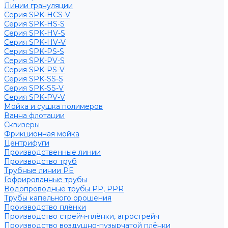
Линии грануляции
Серия SPK-HCS-V
Серия SPK-HS-S
Серия SPK-HV-S
Серия SPK-HV-V
Серия SPK-PS-S
Серия SPK-PV-S
Серия SPK-PS-V
Серия SPK-SS-S
Серия SPK-SS-V
Серия SPK-PV-V
Мойка и сушка полимеров
Ванна флотации
Сквизеры
Фрикционная мойка
Центрифуги
Производственные линии
Производство труб
Трубные линии PE
Гофрированные трубы
Водопроводные трубы PP, PPR
Трубы капельного орошения
Производство плёнки
Производство стрейч-плёнки, агрострейч
Производство воздушно-пузырчатой плёнки