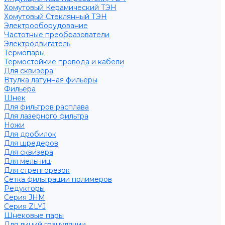
Хомутовый Керамический ТЭН
Хомутовый Стеклянный ТЭН
Электрооборудование
Частотные преобразователи
Электродвигатель
Термопары
Термостойкие провода и кабели
Для сквизера
Втулка латунная фильеры
Фильера
Шнек
Для фильтров расплава
Для лазерного фильтра
Ножи
Для дробилок
Для шредеров
Для сквизера
Для мельниц
Для стренгорезок
Сетка фильтрации полимеров
Редукторы
Серия JHM
Серия ZLYJ
Шнековые пары
Для линий грануляции