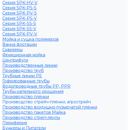
Серия SPK-HV-V
Серия SPK-PS-S
Серия SPK-PV-S
Серия SPK-PS-V
Серия SPK-SS-S
Серия SPK-SS-V
Серия SPK-PV-V
Мойка и сушка полимеров
Ванна флотации
Сквизеры
Фрикционная мойка
Центрифуги
Производственные линии
Производство труб
Трубные линии PE
Гофрированные трубы
Водопроводные трубы PP, PPR
Трубы капельного орошения
Производство плёнки
Производство стрейч-плёнки, агрострейч
Производство воздушно-пузырчатой плёнки
Производство пакетов Майка
Производство стреп-ленты
Периферия
Бункеры и Питатели