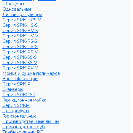
Шредеры
Одновальные
Линии грануляции
Серия SPK-HCS-V
Серия SPK-HS-S
Серия SPK-HV-S
Серия SPK-HV-V
Серия SPK-PS-S
Серия SPK-PV-S
Серия SPK-PS-V
Серия SPK-SS-S
Серия SPK-SS-V
Серия SPK-PV-V
Мойка и сушка полимеров
Ванна флотации
Серия SPK-P
Сквизеры
Серия SPKC-SJ
Фрикционная мойка
Серия SPKM
Центрифуги
Горизонтальные
Производственные линии
Производство труб
Трубные линии PE