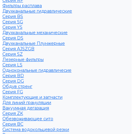
Серия RF
Фильтры расплава
Двухканальные гидравлические
Серия BS
Серия SG
Серия YS
Двухканальные механические
Серия DS
Двухканальные Плунжерные
Серия AJSZGB
Серия SZ
Лезерные фильтры
Серия LS
Однокональные гидравличесие
Серия BD
Серия DG
Обдув стренг
Серия FG
Комплектующие и запчасти
Для линий грануляции
Вакуумная дегазация
Серия ZK
Обезвоживающее сито
Серия BC
Система водокольцевой резки